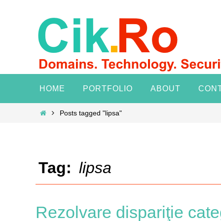
Skip
to
content
Skip
HOME
PORTFOLIO
ABOUT
CON
to
content
Home
Posts tagged "lipsa"
Tag:
lipsa
Rezolvare dispariţie cate