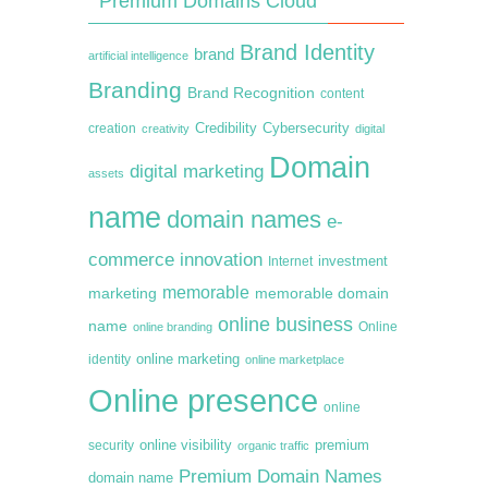
Premium Domains Cloud
Brand Identity
brand
artificial intelligence
Branding
Brand Recognition
content
creation
Credibility
Cybersecurity
creativity
digital
Domain
digital marketing
assets
name
domain names
e-
commerce
innovation
Internet
investment
memorable
marketing
memorable domain
online business
name
online branding
Online
online marketing
identity
online marketplace
Online presence
online
premium
online visibility
security
organic traffic
Premium Domain Names
domain name