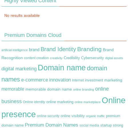
Highly Viewed Content
No results available
Premium Domains Cloud
Branding
Brand Identity
brand
Brand
artificial intelligence
Recognition
content creation
Credibility
Cybersecurity
creativity
digital assets
Domain name
domain
digital marketing
names
e-commerce
innovation
marketing
Internet
investment
online
memorable
memorable domain name
online branding
Online
business
online marketing
Online identity
online marketplace
presence
premium
online visibility
online security
organic traffic
Premium Domain Names
domain name
startup
strong
social media