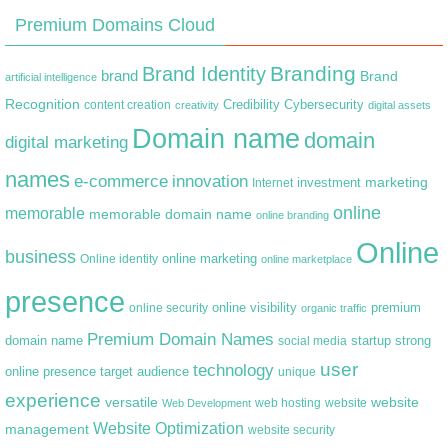
Premium Domains Cloud
Branding
Brand Identity
brand
Brand
artificial intelligence
Recognition
content creation
Credibility
Cybersecurity
creativity
digital assets
Domain name
domain
digital marketing
names
e-commerce
innovation
marketing
Internet
investment
online
memorable
memorable domain name
online branding
Online
business
online marketing
Online identity
online marketplace
presence
premium
online visibility
online security
organic traffic
Premium Domain Names
domain name
startup
strong
social media
user
technology
target audience
online presence
unique
experience
versatile
website
web hosting
Web Development
website
Website Optimization
management
website security