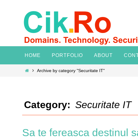
Skip
to
content
Skip
HOME
PORTFOLIO
ABOUT
CON
to
content
Home
Archive by category "Securitate IT"
Category:
Securitate IT
Sa te fereasca destinul s