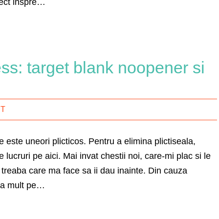
rect inspre…
s: target blank noopener si
IT
 este uneori plicticos. Pentru a elimina plictiseala,
 lucruri pe aici. Mai invat chestii noi, care-mi plac si le
a treaba care ma face sa ii dau inainte. Din cauza
rea mult pe…