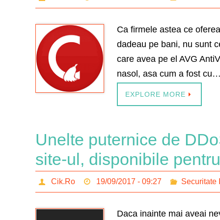
Ca firmele astea ce ofereau 
dadeau pe bani, nu sunt ce
care avea pe el AVG AntiVi
nasol, asa cum a fost cu
EXPLORE MORE
Unelte puternice de DDoS
site-ul, disponibile pentr
Cik.Ro
19/09/2017 - 09:27
Securitate 
Daca inainte mai aveai nev