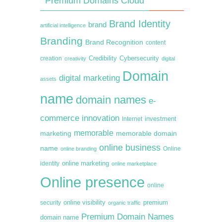
Premium Domains Cloud
Brand Identity
brand
artificial intelligence
Branding
Brand Recognition
content
creation
Credibility
Cybersecurity
creativity
digital
Domain
digital marketing
assets
name
domain names
e-
commerce
innovation
Internet
investment
memorable
marketing
memorable domain
online business
name
online branding
Online
online marketing
identity
online marketplace
Online presence
online
premium
online visibility
security
organic traffic
Premium Domain Names
domain name