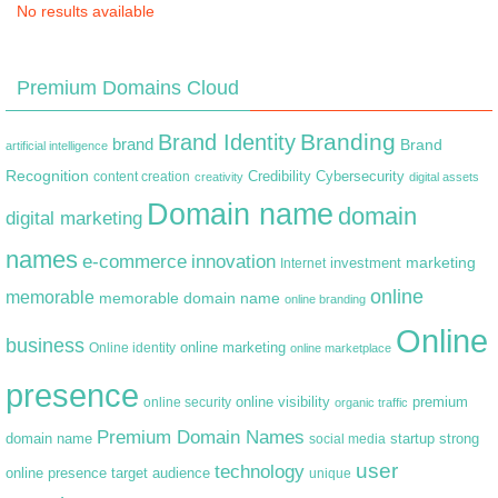
No results available
Premium Domains Cloud
Branding
Brand Identity
brand
Brand
artificial intelligence
Recognition
content creation
Credibility
Cybersecurity
creativity
digital assets
Domain name
domain
digital marketing
names
e-commerce
innovation
marketing
Internet
investment
online
memorable
memorable domain name
online branding
Online
business
online marketing
Online identity
online marketplace
presence
premium
online visibility
online security
organic traffic
Premium Domain Names
domain name
startup
strong
social media
user
technology
target audience
online presence
unique