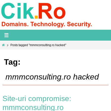
Skip
to
content
Home
Posts tagged "mmmconsulting.ro hacked"
Tag:
mmmconsulting.ro hacked
Site-uri compromise:
mmmconsulting.ro