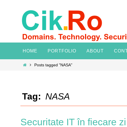
Skip
to
content
Skip
HOME
PORTFOLIO
ABOUT
CON
to
content
Home
Posts tagged "NASA"
Tag:
NASA
Securitate IT în fiecare z