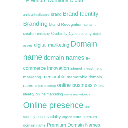
Premium Domains Cloud
Brand Identity
brand
artificial intelligence
Branding
Brand Recognition
content
creation
Credibility
Cybersecurity
creativity
digital
Domain
digital marketing
assets
name
domain names
e-
commerce
innovation
Internet
investment
memorable
marketing
memorable domain
online business
name
online branding
Online
online marketing
identity
online marketplace
Online presence
online
premium
online visibility
security
organic traffic
Premium Domain Names
domain name