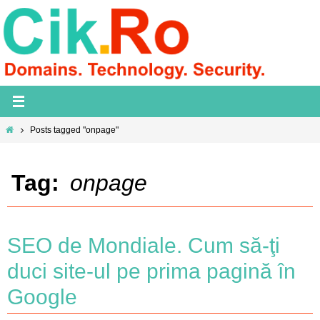
Skip
to
content
Home
Posts tagged "onpage"
Tag:
onpage
SEO de Mondiale. Cum să-ţi
duci site-ul pe prima pagină în
Google