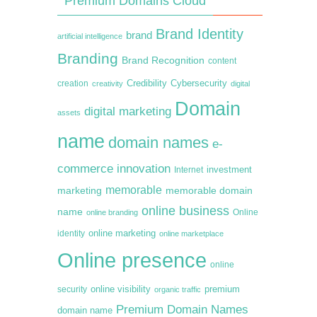
Premium Domains Cloud
Brand Identity
brand
artificial intelligence
Branding
Brand Recognition
content
creation
Credibility
Cybersecurity
creativity
digital
Domain
digital marketing
assets
name
domain names
e-
commerce
innovation
Internet
investment
memorable
marketing
memorable domain
online business
name
online branding
Online
online marketing
identity
online marketplace
Online presence
online
premium
online visibility
security
organic traffic
Premium Domain Names
domain name