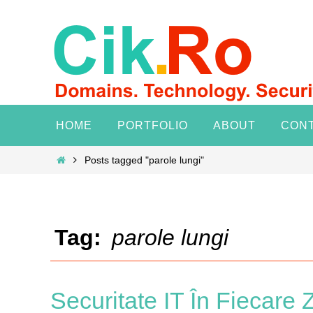
Skip
to
content
Skip
HOME
PORTFOLIO
ABOUT
CON
to
content
Home
Posts tagged "parole lungi"
Tag:
parole lungi
Securitate IT În Fiecare 