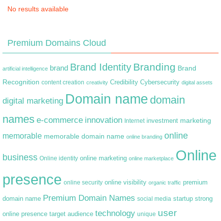
No results available
Premium Domains Cloud
Branding
Brand Identity
brand
Brand
artificial intelligence
Recognition
content creation
Credibility
Cybersecurity
creativity
digital assets
Domain name
domain
digital marketing
names
e-commerce
innovation
marketing
Internet
investment
online
memorable
memorable domain name
online branding
Online
business
online marketing
Online identity
online marketplace
presence
premium
online visibility
online security
organic traffic
Premium Domain Names
domain name
startup
strong
social media
user
technology
target audience
online presence
unique