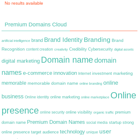
No results available
Premium Domains Cloud
Branding
Brand Identity
brand
Brand
artificial intelligence
Recognition
content creation
Credibility
Cybersecurity
creativity
digital assets
Domain name
domain
digital marketing
names
e-commerce
innovation
marketing
Internet
investment
online
memorable
memorable domain name
online branding
Online
business
online marketing
Online identity
online marketplace
presence
premium
online visibility
online security
organic traffic
Premium Domain Names
domain name
startup
strong
social media
user
technology
target audience
online presence
unique