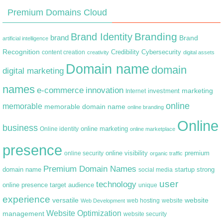
Premium Domains Cloud
Branding
Brand Identity
brand
Brand
artificial intelligence
Recognition
content creation
Credibility
Cybersecurity
creativity
digital assets
Domain name
domain
digital marketing
names
e-commerce
innovation
marketing
Internet
investment
online
memorable
memorable domain name
online branding
Online
business
online marketing
Online identity
online marketplace
presence
premium
online visibility
online security
organic traffic
Premium Domain Names
domain name
startup
strong
social media
user
technology
target audience
online presence
unique
experience
versatile
website
web hosting
Web Development
website
Website Optimization
management
website security