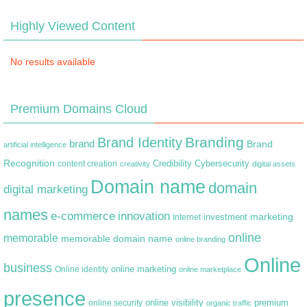
Highly Viewed Content
No results available
Premium Domains Cloud
Branding
Brand Identity
brand
Brand
artificial intelligence
Recognition
content creation
Credibility
Cybersecurity
creativity
digital assets
Domain name
domain
digital marketing
names
e-commerce
innovation
marketing
Internet
investment
online
memorable
memorable domain name
online branding
Online
business
online marketing
Online identity
online marketplace
presence
premium
online visibility
online security
organic traffic