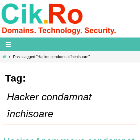
Skip
to
content
Home
Posts tagged "Hacker condamnat închisoare"
Tag:
Hacker condamnat
închisoare