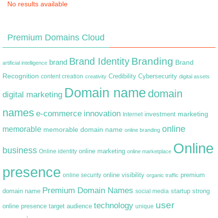
No results available
Premium Domains Cloud
Branding
Brand Identity
brand
Brand
artificial intelligence
Recognition
content creation
Credibility
Cybersecurity
creativity
digital assets
Domain name
domain
digital marketing
names
e-commerce
innovation
marketing
Internet
investment
online
memorable
memorable domain name
online branding
Online
business
online marketing
Online identity
online marketplace
presence
premium
online visibility
online security
organic traffic
Premium Domain Names
domain name
startup
strong
social media
user
technology
target audience
online presence
unique