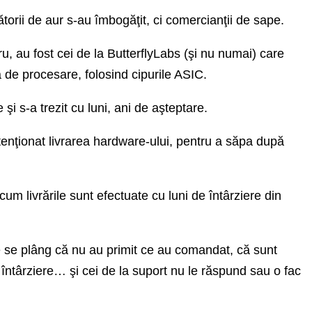
torii de aur s-au îmbogăţit, ci comercianţii de sape.
tru, au fost cei de la ButterflyLabs (şi nu numai) care
ă de procesare, folosind cipurile ASIC.
i s-a trezit cu luni, ani de aşteptare.
ntenţionat livrarea hardware-ului, pentru a săpa după
um livrările sunt efectuate cu luni de întârziere din
 se plâng că nu au primit ce au comandat, că sunt
ntârziere… şi cei de la suport nu le răspund sau o fac