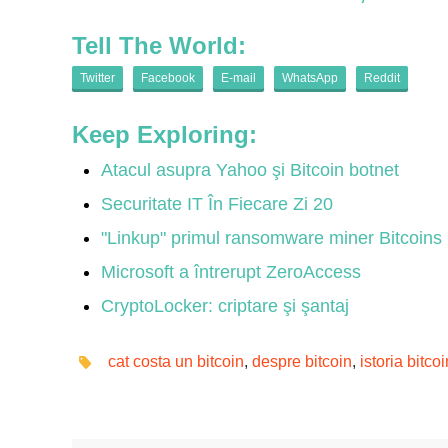
Tell The World:
Twitter
Facebook
E-mail
WhatsApp
Reddit
Keep Exploring:
Atacul asupra Yahoo şi Bitcoin botnet
Securitate IT În Fiecare Zi 20
"Linkup" primul ransomware miner Bitcoins
Microsoft a întrerupt ZeroAccess
CryptoLocker: criptare şi şantaj
cat costa un bitcoin
,
despre bitcoin
,
istoria bitcoi