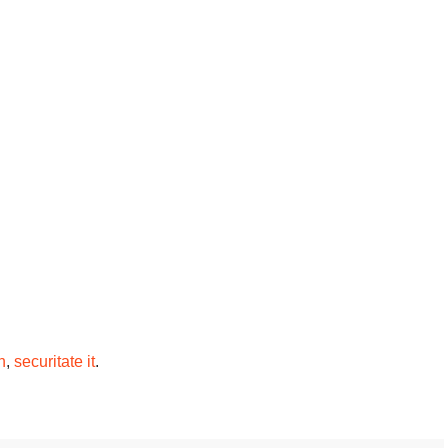
n
,
securitate it
.