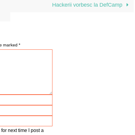
Hackerii vorbesc la DefCamp
are marked
*
or next time I post a