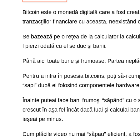
Bitcoin este o monedă digitală care a fost crea
tranzacţiilor financiare cu aceasta, neexistând 
Se bazează pe o reţea de la calculator la calcula
l pierzi odată cu el se duc şi banii.
Până aici toate bune şi frumoase. Partea nepl
Pentru a intra în posesia bitcoins, poţi să-i cu
“sapi” după ei folosind componentele hardware
Înainte puteai face bani frumoşi “săpând” cu o s
crescut în aşa fel încât dacă luai şi calculai bani
ieşeai pe minus.
Cum plăcile video nu mai “săpau” eficient, a fo