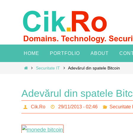
Skip
to
content
Skip
HOME
PORTFOLIO
ABOUT
CON
to
content
Home
Securitate IT
Adevărul din spatele Bitcoin
Adevărul din spatele Bitc
Cik.Ro
29/11/2013 - 02:46
Securitate 