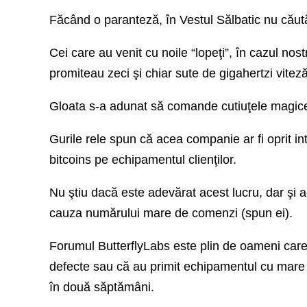
Făcând o paranteză, în Vestul Sălbatic nu căută
Cei care au venit cu noile “lopeţi”, în cazul nos
promiteau zeci şi chiar sute de gigahertzi vitez
Gloata s-a adunat să comande cutiuţele magice ş
Gurile rele spun că acea companie ar fi oprit i
bitcoins pe echipamentul clienţilor.
Nu ştiu dacă este adevărat acest lucru, dar şi ac
cauza numărului mare de comenzi (spun ei).
Forumul ButterflyLabs este plin de oameni care
defecte sau că au primit echipamentul cu mare î
în două săptămâni.