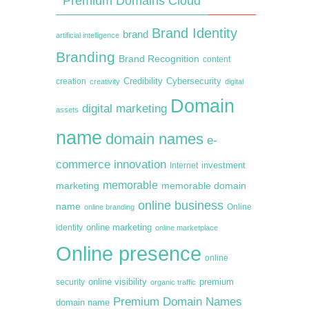
Premium Domains Cloud
Brand Identity
brand
artificial intelligence
Branding
Brand Recognition
content
creation
Credibility
Cybersecurity
creativity
digital
Domain
digital marketing
assets
name
domain names
e-
commerce
innovation
Internet
investment
memorable
marketing
memorable domain
online business
name
online branding
Online
online marketing
identity
online marketplace
Online presence
online
premium
online visibility
security
organic traffic
Premium Domain Names
domain name