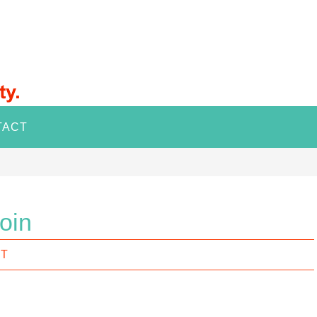
TACT
oin
IT