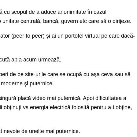
tă cu scopul de a aduce anonimitate în cazul
o unitate centrală, bancă, guvern etc care să o dirijeze.
tor (peer to peer) şi ai un portofel virtual pe care dacă-
ăcută abia acum urmează.
mperi de pe site-urile care se ocupă cu aşa ceva sau să
 moderne şi puternice.
ingură placă video mai puternică. Apoi dificultatea a
i obţinuţi vs energia electrică folosită pentru a-i obţine,
st nevoie de unelte mai puternice.