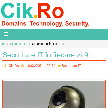
Skip
to
content
Home
Securitate IT
Securitate IT în fiecare zi 9
Securitate IT în fiecare zi 9
Cik.Ro
10/08/2014 - 00:14
Securitate IT