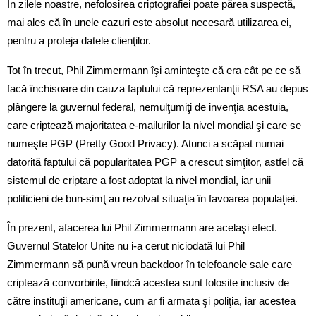
În zilele noastre, nefolosirea criptografiei poate părea suspectă,
mai ales că în unele cazuri este absolut necesară utilizarea ei,
pentru a proteja datele clienţilor.
Tot în trecut, Phil Zimmermann îşi aminteşte că era cât pe ce să
facă închisoare din cauza faptului că reprezentanţii RSA au depus
plângere la guvernul federal, nemulţumiţi de invenţia acestuia,
care criptează majoritatea e-mailurilor la nivel mondial şi care se
numeşte PGP (Pretty Good Privacy). Atunci a scăpat numai
datorită faptului că popularitatea PGP a crescut simţitor, astfel că
sistemul de criptare a fost adoptat la nivel mondial, iar unii
politicieni de bun-simţ au rezolvat situaţia în favoarea populaţiei.
În prezent, afacerea lui Phil Zimmermann are acelaşi efect.
Guvernul Statelor Unite nu i-a cerut niciodată lui Phil
Zimmermann să pună vreun backdoor în telefoanele sale care
criptează convorbirile, fiindcă acestea sunt folosite inclusiv de
către instituţii americane, cum ar fi armata şi poliţia, iar acestea