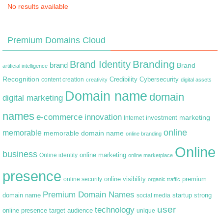
No results available
Premium Domains Cloud
Branding
Brand Identity
brand
Brand
artificial intelligence
Recognition
content creation
Credibility
Cybersecurity
creativity
digital assets
Domain name
domain
digital marketing
names
e-commerce
innovation
marketing
Internet
investment
online
memorable
memorable domain name
online branding
Online
business
online marketing
Online identity
online marketplace
presence
premium
online visibility
online security
organic traffic
Premium Domain Names
domain name
startup
strong
social media
user
technology
target audience
online presence
unique