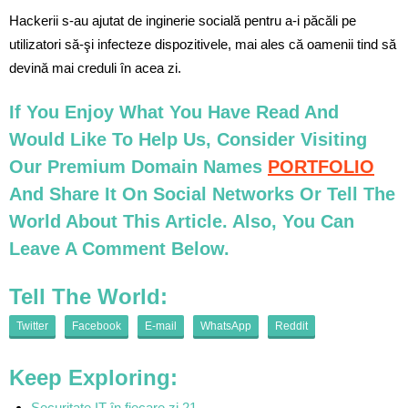
Hackerii s-au ajutat de inginerie socială pentru a-i păcăli pe
utilizatori să-şi infecteze dispozitivele, mai ales că oamenii tind să
devină mai creduli în acea zi.
If You Enjoy What You Have Read And
Would Like To Help Us, Consider Visiting
Our Premium Domain Names
PORTFOLIO
And Share It On Social Networks Or Tell The
World About This Article. Also, You Can
Leave A Comment Below.
Tell The World:
Twitter
Facebook
E-mail
WhatsApp
Reddit
Keep Exploring:
Securitate IT în fiecare zi 21