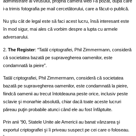
administrare al virusului, propria cameră web l-a pozat, după care
i-a trimis fotografia pe mail cercetătorului, care a făcut-o publică.
Nu ştiu cât de legal este să faci acest lucru, însă interesant este
în mod sigur, mai ales că vorbim despre a lupta cu armele
adversarului.
2.
The Register
: “Tatăl criptografiei, Phil Zimmermann, consideră
că societatea bazată pe supravegherea oamenilor, este
condamnată la pieire”.
Tatăl criptografiei, Phil Zimmermann, consideră că societatea
bazată pe supravegherea oamenilor, este condamnată la pieire,
fiindcă oamenii au trecut întotdeauna peste orice, inclusiv peste
sclavie şi monarhie absolută, chiar dacă toate aceste lucruri
păreau puţin probabile atunci când ele au fost înfăptuite.
Prin anii ’90, Statele Unite ale Americii au banat vânzarea şi
exportul criptografiei şi îi priveau suspect pe cei care o foloseau.