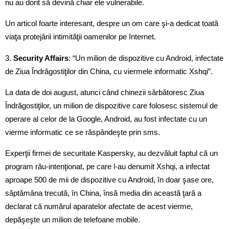
nu au dorit să devină chiar ele vulnerabile.
Un articol foarte interesant, despre un om care şi-a dedicat toată
viaţa protejării intimităţii oamenilor pe Internet.
3.
Security Affairs
: “Un milion de dispozitive cu Android, infectate
de Ziua Îndrăgostiţilor din China, cu viermele informatic Xshqi”.
La data de doi august, atunci când chinezii sărbătoresc Ziua
Îndrăgostiţilor, un milion de dispozitive care folosesc sistemul de
operare al celor de la Google, Android, au fost infectate cu un
vierme informatic ce se răspândeşte prin sms.
Experţii firmei de securitate Kaspersky, au dezvăluit faptul că un
program rău-intenţionat, pe care l-au denumit Xshqi, a infectat
aproape 500 de mii de dispozitive cu Android, în doar şase ore,
săptămâna trecută, în China, însă media din această ţară a
declarat că numărul aparatelor afectate de acest vierme,
depăşeşte un milion de telefoane mobile.