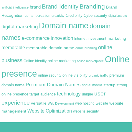
Branding
Brand Identity
brand
Brand
artificial intelligence
Recognition
content creation
Credibility
Cybersecurity
creativity
digital assets
Domain name
domain
digital marketing
names
e-commerce
innovation
marketing
Internet
investment
online
memorable
memorable domain name
online branding
Online
business
online marketing
Online identity
online marketplace
presence
premium
online visibility
online security
organic traffic
Premium Domain Names
domain name
startup
strong
social media
user
technology
target audience
online presence
unique
experience
versatile
website
web hosting
Web Development
website
Website Optimization
management
website security