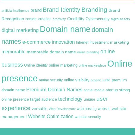
Branding
Brand Identity
brand
Brand
artificial intelligence
Recognition
content creation
Credibility
Cybersecurity
creativity
digital assets
Domain name
domain
digital marketing
names
e-commerce
innovation
marketing
Internet
investment
online
memorable
memorable domain name
online branding
Online
business
online marketing
Online identity
online marketplace
presence
premium
online visibility
online security
organic traffic
Premium Domain Names
domain name
startup
strong
social media
user
technology
target audience
online presence
unique
experience
versatile
website
web hosting
Web Development
website
Website Optimization
management
website security