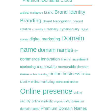
Premium Domains Cloud
Brand Identity
brand
artificial intelligence
Branding
Brand Recognition
content
creation
Credibility
Cybersecurity
creativity
digital
Domain
digital marketing
assets
name
domain names
e-
commerce
innovation
Internet
investment
memorable
marketing
memorable domain
online business
name
online branding
Online
online marketing
identity
online marketplace
Online presence
online
premium
online visibility
security
organic traffic
Premium Domain Names
domain name