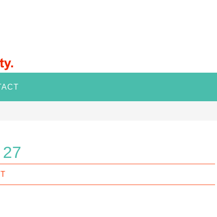
TACT
i 27
IT