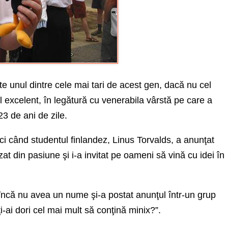
e unul dintre cele mai tari de acest gen, dacă nu cel
l excelent, în legătură cu venerabila vârstă pe care a
3 de ani de zile.
ci când studentul finlandez, Linus Torvalds, a anunţat
at din pasiune şi i-a invitat pe oameni să vină cu idei în
u încă nu avea un nume şi-a postat anunţul într-un grup
 ţi-ai dori cel mai mult să conţină minix?”.