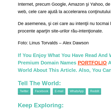
Internet, precum Google, Amazon şi Yahoo, de
web, cele care ajută la accelerarea conţinutului
De asemenea, şi cei care au intenţii nu tocmai b
procente aparţin site-urilor rău-intenţionate.
Foto: Linus Torvalds – Alex Dawson
If You Enjoy What You Have Read And W
Premium Domain Names
PORTFOLIO
A
World About This Article. Also, You C
Tell The World:
Twitter
Facebook
E-mail
WhatsApp
Reddit
Keep Exploring: