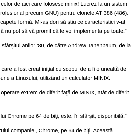
 celor de aici care folosesc minix! Lucrez la un sistem
i profesional precum GNU) pentru clonele AT 386 (486).
capete formă. Mi-aş dori să ştiu ce caracteristici v-aţi
să nu pot să vă promit că le voi implementa pe toate.”
 sfârşitul anilor ’80, de către Andrew Tanenbaum, de la
care a fost creat iniţial cu scopul de a fi o unealtă de
purie a Linuxului, utilizând un calculator MINIX.
perare extrem de diferit faţă de MINIX, atât de diferit
ui Chrome pe 64 de biţi, este, în sfârşit, disponibilă.”
rului companiei, Chrome, pe 64 de biţi. Această