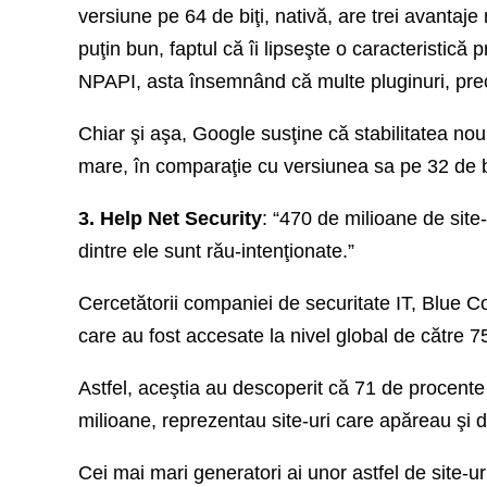
versiune pe 64 de biţi, nativă, are trei avantaje 
puţin bun, faptul că îi lipseşte o caracteristică
NPAPI, asta însemnând că multe pluginuri, prec
Chiar şi aşa, Google susţine că stabilitatea nou
mare, în comparaţie cu versiunea sa pe 32 de bi
3. Help Net Security
: “470 de milioane de site-
dintre ele sunt rău-intenţionate.”
Cercetătorii companiei de securitate IT, Blue C
care au fost accesate la nivel global de către 75
Astfel, aceştia au descoperit că 71 de procent
milioane, reprezentau site-uri care apăreau şi d
Cei mai mari generatori ai unor astfel de site-u