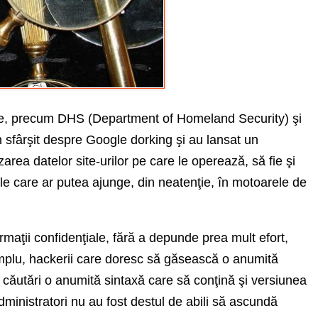
e, precum DHS (Department of Homeland Security) şi
n sfârşit despre Google dorking şi au lansat un
zarea datelor site-urilor pe care le operează, să fie şi
iale care ar putea ajunge, din neatenţie, în motoarele de
maţii confidenţiale, fără a depunde prea mult efort,
emplu, hackerii care doresc să găsească o anumită
căutări o anumită sintaxă care să conţină şi versiunea
administratori nu au fost destul de abili să ascundă