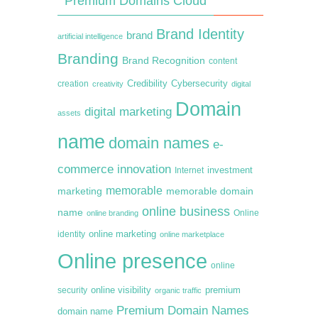
Premium Domains Cloud
Brand Identity
brand
artificial intelligence
Branding
Brand Recognition
content
creation
Credibility
Cybersecurity
creativity
digital
Domain
digital marketing
assets
name
domain names
e-
commerce
innovation
Internet
investment
memorable
marketing
memorable domain
online business
name
online branding
Online
online marketing
identity
online marketplace
Online presence
online
premium
online visibility
security
organic traffic
Premium Domain Names
domain name