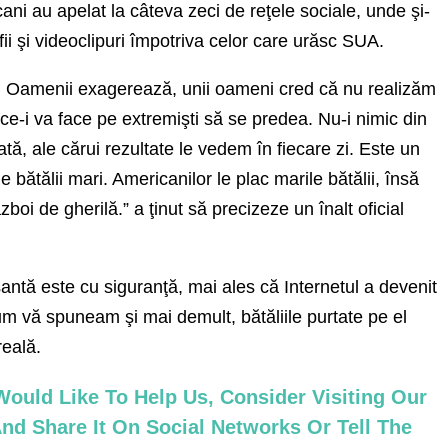
icani au apelat la câteva zeci de reţele sociale, unde şi-
fii şi videoclipuri împotriva celor care urăsc SUA.
. Oamenii exagerează, unii oameni cred că nu realizăm
 ce-i va face pe extremişti să se predea. Nu-i nimic din
tă, ale cărui rezultate le vedem în fiecare zi. Este un
e bătălii mari. Americanilor le plac marile bătălii, însă
boi de gherilă.” a ţinut să precizeze un înalt oficial
antă este cu siguranţă, mai ales că Internetul a devenit
um vă spuneam şi mai demult, bătăliile purtate pe el
reală.
ould Like To Help Us, Consider Visiting Our
nd Share It On Social Networks Or Tell The