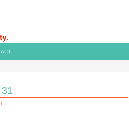
TACT
i 31
IT