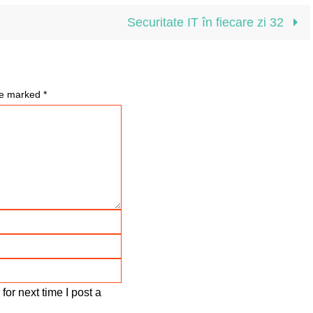
Securitate IT în fiecare zi 32
are marked
*
or next time I post a