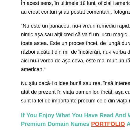
În acest sens, în ultimele 18 luni, oficialii amer
au creat conturi şi au postat comentarii, fotogra
“Nu este un panaceu, nu-i vreun remediu rapid
nimic aşa sau alţii cred că va fi un lucru magic,
toate astea. Este un proces încet, de lungă dura
război alcătuit din mii de încăierări, nu-i vorba d
aici nu-i vorba de aşa ceva, este mai mult un răz
american.”
Nu ştiu dacă-i o idee bună sau rea, însă interes
atât de prezent în viaţa oamenilor, încât, aşa c
sunt la fel de importante precum cele din viaţa 
If You Enjoy What You Have Read And W
Premium Domain Names
PORTFOLIO
A