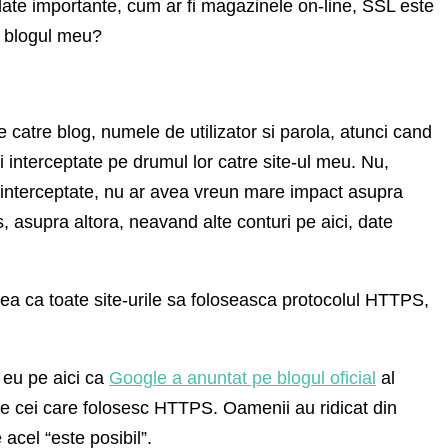
 date importante, cum ar fi magazinele on-line, SSL este
ru blogul meu?
e catre blog, numele de utilizator si parola, atunci cand
fi interceptate pe drumul lor catre site-ul meu. Nu,
fi interceptate, nu ar avea vreun mare impact asupra
s, asupra altora, neavand alte conturi pe aici, date
a ca toate site-urile sa foloseasca protocolul HTTPS,
 eu pe aici ca
Google a anuntat pe blogul oficial
al
 pe cei care folosesc HTTPS. Oamenii au ridicat din
acel “este posibil”.