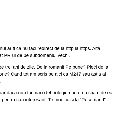
ul ar fi ca nu faci redirect de la http la https. Alta
erat PR-ul de pe subdomeniul vechi.
g pe trei ani de zile. De la romani! Pe bune? Pleci de la
rie? Cand tot am scris pe aici ca M247 sau astia ai
…
hiar daca nu-i tocmai o tehnologie noua, nu stiam de ea,
l, pentru ca-i interesant. Te modific si la “Recomand”.