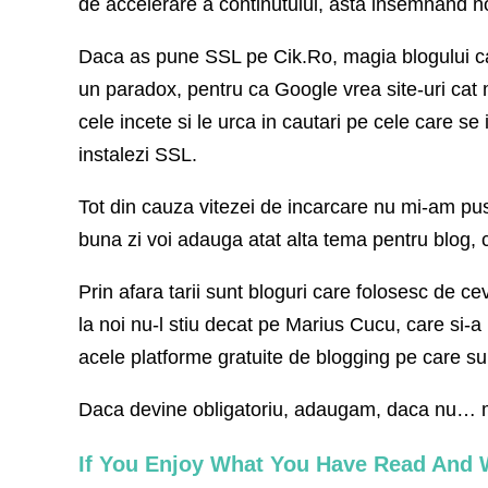
de accelerare a continutului, asta insemnand 
Daca as pune SSL pe Cik.Ro, magia blogului car
un paradox, pentru ca Google vrea site-uri cat 
cele incete si le urca in cautari pe cele care se
instalezi SSL.
Tot din cauza vitezei de incarcare nu mi-am pu
buna zi voi adauga atat alta tema pentru blog, 
Prin afara tarii sunt bloguri care folosesc de c
la noi nu-l stiu decat pe Marius Cucu, care si-a 
acele platforme gratuite de blogging pe care sun
Daca devine obligatoriu, adaugam, daca nu… 
If You Enjoy What You Have Read And W