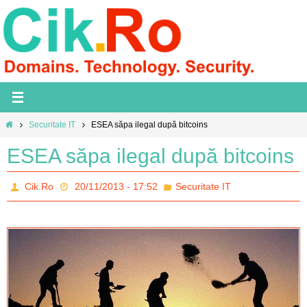
Skip
to
content
Home
Securitate IT
ESEA săpa ilegal după bitcoins
ESEA săpa ilegal după bitcoins
Cik.Ro
20/11/2013 - 17:52
Securitate IT