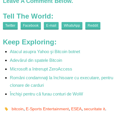
Leave A Comment Below.
Tell The World:
Twitter
Facebook
E-mail
WhatsApp
Reddit
Keep Exploring:
Atacul asupra Yahoo şi Bitcoin botnet
Adevărul din spatele Bitcoin
Microsoft a întrerupt ZeroAccess
Români condamnaţi la închisoare cu executare, pentru
clonare de carduri
Închişi pentru că furau conturi de WoW
,
,
,
.
bitcoin
E-Sports Entertainment
ESEA
securitate it