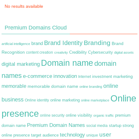
No results available
Premium Domains Cloud
Branding
Brand Identity
brand
Brand
artificial intelligence
Recognition
content creation
Credibility
Cybersecurity
creativity
digital assets
Domain name
domain
digital marketing
names
e-commerce
innovation
marketing
Internet
investment
online
memorable
memorable domain name
online branding
Online
business
online marketing
Online identity
online marketplace
presence
premium
online visibility
online security
organic traffic
Premium Domain Names
domain name
startup
strong
social media
user
technology
target audience
online presence
unique