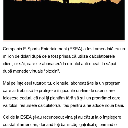
Compania E-Sports Entertainment (ESEA) a fost amendată cu un
milion de dolari după ce a fost prinsă că utiliza calculatoarele
clienţilor săi, care se abonaseră la clientul anti-cheat, la săpat
după monede virtuale “bitcoin”.
Mai pe înţelesul tuturor: tu, clientule, abonează-te la un program
care ar trebui să te protejeze în jocurile on-line de userii care
folosesc coduri, că noi îţi plantăm fără să ştii un progrămel care
va folosi resursele calculatorului tău pentru a ne aduce nouă bani.
Cei de la ESEA şi-au recunoscut vina şi au căzut la o înţelegere
cu statul american, donând toţi banii câştigaţi ilicit şi primind o