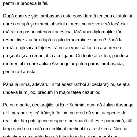
pentru a proceda la fel.
După cum se ştie, ambasada este considerată teritoriu al statului
care o ocupă şi nimeni, absolut nimeni, nu are voie să facă nici
măcar un pas în interiorul acesteia, fără voia diplomaţilor ţării
respective. Jucăm după reguli democratice sau nu? Până la
urmă, englezii au înţeles că nu au voie să facă o asemenea
greşeală şi au renunţat la acel gând. Cu toate acestea, pândesc
momentul în care Julian Assange ar putea părăsi ambasada,
pentru a-l aresta.
Până la urmă, adevărul în tot acest război al declaraţiilor, se află
undeva la mijloc, precum în majoritatea cazurilor.
Pe de o parte, declaraţiile lui Eric Schmidt cum că Julian Assange
ar fi paranoic şi că trăieşte în lux, nu cred că sunt acoperite de
realitate. Nu poţi spune despre o persoană că este paranoică, atât
timp când nu există un certificat medical în acest sens. Nici nu
poţi afirma cu certitudine că trăieşte în lux, în interiorul unei