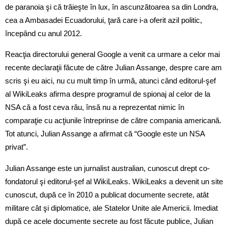
de paranoia şi că trăieşte în lux, în ascunzătoarea sa din Londra,
cea a Ambasadei Ecuadorului, ţară care i-a oferit azil politic,
începând cu anul 2012.
Reacţia directorului general Google a venit ca urmare a celor mai
recente declaraţii făcute de către Julian Assange, despre care am
scris şi eu aici, nu cu mult timp în urmă, atunci când editorul-şef
al WikiLeaks afirma despre programul de spionaj al celor de la
NSA că a fost ceva rău, însă nu a reprezentat nimic în
comparaţie cu acţiunile întreprinse de către compania americană.
Tot atunci, Julian Assange a afirmat că “Google este un NSA
privat”.
Julian Assange este un jurnalist australian, cunoscut drept co-
fondatorul şi editorul-şef al WikiLeaks. WikiLeaks a devenit un site
cunoscut, după ce în 2010 a publicat documente secrete, atât
militare cât şi diplomatice, ale Statelor Unite ale Americii. Imediat
după ce acele documente secrete au fost făcute publice, Julian