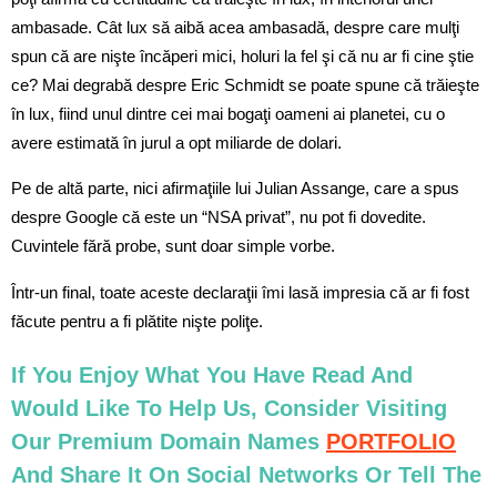
ambasade. Cât lux să aibă acea ambasadă, despre care mulţi
spun că are nişte încăperi mici, holuri la fel şi că nu ar fi cine ştie
ce? Mai degrabă despre Eric Schmidt se poate spune că trăieşte
în lux, fiind unul dintre cei mai bogaţi oameni ai planetei, cu o
avere estimată în jurul a opt miliarde de dolari.
Pe de altă parte, nici afirmaţiile lui Julian Assange, care a spus
despre Google că este un “NSA privat”, nu pot fi dovedite.
Cuvintele fără probe, sunt doar simple vorbe.
Într-un final, toate aceste declaraţii îmi lasă impresia că ar fi fost
făcute pentru a fi plătite nişte poliţe.
If You Enjoy What You Have Read And
Would Like To Help Us, Consider Visiting
Our Premium Domain Names
PORTFOLIO
And Share It On Social Networks Or Tell The