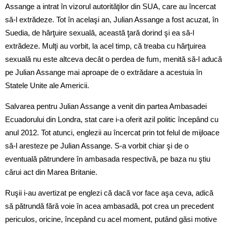
Assange a intrat în vizorul autorităţilor din SUA, care au încercat
să-l extrădeze. Tot în acelaşi an, Julian Assange a fost acuzat, în
Suedia, de hărţuire sexuală, această ţară dorind şi ea să-l
extrădeze. Mulţi au vorbit, la acel timp, că treaba cu hărţuirea
sexuală nu este altceva decât o perdea de fum, menită să-l aducă
pe Julian Assange mai aproape de o extrădare a acestuia în
Statele Unite ale Americii.
Salvarea pentru Julian Assange a venit din partea Ambasadei
Ecuadorului din Londra, stat care i-a oferit azil politic începând cu
anul 2012. Tot atunci, englezii au încercat prin tot felul de mijloace
să-l aresteze pe Julian Assange. S-a vorbit chiar şi de o
eventuală pătrundere în ambasada respectivă, pe baza nu ştiu
cărui act din Marea Britanie.
Ruşii i-au avertizat pe englezi că dacă vor face aşa ceva, adică
să pătrundă fără voie în acea ambasadă, pot crea un precedent
periculos, oricine, începând cu acel moment, putând găsi motive