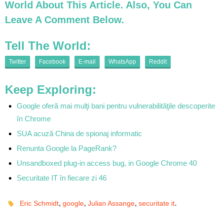
World About This Article. Also, You Can
Leave A Comment Below.
Tell The World:
Twitter
Facebook
E-mail
WhatsApp
Reddit
Keep Exploring:
Google oferă mai mulţi bani pentru vulnerabilităţile descoperite
în Chrome
SUA acuză China de spionaj informatic
Renunta Google la PageRank?
Unsandboxed plug-in access bug, in Google Chrome 40
Securitate IT în fiecare zi 46
,
,
,
.
Eric Schmidt
google
Julian Assange
securitate it