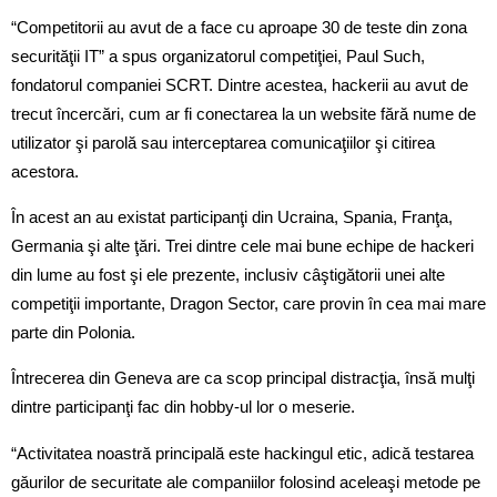
“Competitorii au avut de a face cu aproape 30 de teste din zona
securităţii IT” a spus organizatorul competiţiei, Paul Such,
fondatorul companiei SCRT. Dintre acestea, hackerii au avut de
trecut încercări, cum ar fi conectarea la un website fără nume de
utilizator şi parolă sau interceptarea comunicaţiilor şi citirea
acestora.
În acest an au existat participanţi din Ucraina, Spania, Franţa,
Germania şi alte ţări. Trei dintre cele mai bune echipe de hackeri
din lume au fost şi ele prezente, inclusiv câştigătorii unei alte
competiţii importante, Dragon Sector, care provin în cea mai mare
parte din Polonia.
Întrecerea din Geneva are ca scop principal distracţia, însă mulţi
dintre participanţi fac din hobby-ul lor o meserie.
“Activitatea noastră principală este hackingul etic, adică testarea
găurilor de securitate ale companiilor folosind aceleaşi metode pe