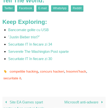
Tell The World:
Twitter
Facebook
E-mail
WhatsApp
Reddit
Keep Exploring:
Bancomate golite cu USB
"Justin Bieber trist?"
Securitate IT în fiecare zi 34
Serverele The Washington Post sparte
Securitate IT în fiecare zi 30
,
,
,
competitie hacking
concurs hackeri
Insomni'hack
.
securitate it
Site EA Games spart
Microsoft anti-adware