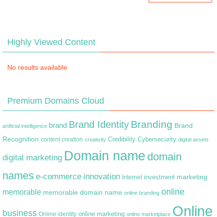
Highly Viewed Content
No results available
Premium Domains Cloud
Branding
Brand Identity
brand
Brand
artificial intelligence
Recognition
content creation
Credibility
Cybersecurity
creativity
digital assets
Domain name
domain
digital marketing
names
e-commerce
innovation
marketing
Internet
investment
online
memorable
memorable domain name
online branding
Online
business
online marketing
Online identity
online marketplace