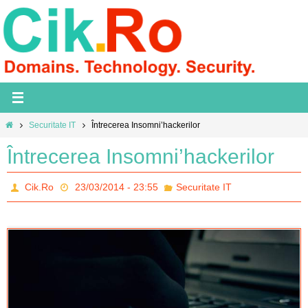
Skip
to
content
Home
Securitate IT
Întrecerea Insomni’hackerilor
Întrecerea Insomni’hackerilor
Cik.Ro
23/03/2014 - 23:55
Securitate IT