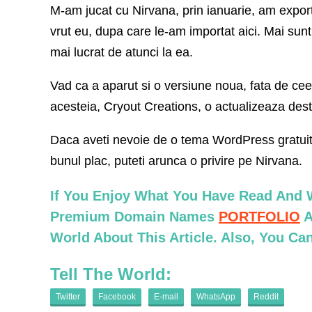
M-am jucat cu Nirvana, prin ianuarie, am expor
vrut eu, dupa care le-am importat aici. Mai sunt
mai lucrat de atunci la ea.
Vad ca a aparut si o versiune noua, fata de cee
acesteia, Cryout Creations, o actualizeaza des
Daca aveti nevoie de o tema WordPress gratuita
bunul plac, puteti arunca o privire pe Nirvana.
If You Enjoy What You Have Read And W
Premium Domain Names
PORTFOLIO
A
World About This Article. Also, You C
Tell The World:
Twitter
Facebook
E-mail
WhatsApp
Reddit