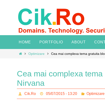
Skip
to
content
Skip
HOME
PORTFOLIO
ABOUT
CON
to
content
Home
Optimizare
Cea mai complexa tema gratuita bl
Cea mai complexa tema g
Nirvana
Cik.Ro
05/07/2015 - 13:20
Optimizare