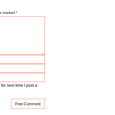
are marked
*
or next time I post a