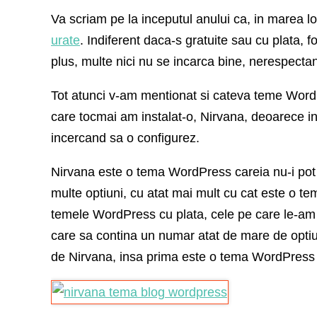
Va scriam pe la inceputul anului ca, in marea lo
urate
. Indiferent daca-s gratuite sau cu plata, f
plus, multe nici nu se incarca bine, nerespectan
Tot atunci v-am mentionat si cateva teme WordP
care tocmai am instalat-o, Nirvana, deoarece i
incercand sa o configurez.
Nirvana este o tema WordPress careia nu-i pot 
multe optiuni, cu atat mai mult cu cat este o te
temele WordPress cu plata, cele pe care le-am i
care sa contina un numar atat de mare de optiu
de Nirvana, insa prima este o tema WordPres