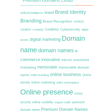
Premium Domains Cloud
Brand Identity
brand
artificial intelligence
Branding
Brand Recognition
content
creation
Credibility
Cybersecurity
creativity
digital
Domain
digital marketing
assets
name
domain names
e-
commerce
innovation
Internet
investment
memorable
marketing
memorable domain
online business
name
online branding
Online
online marketing
identity
online marketplace
Online presence
online
premium
online visibility
security
organic traffic
Premium Domain Names
domain name