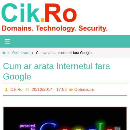
Skip
to
content
Home
Optimizare
Cum ar arata Internetul fara Google
Cum ar arata Internetul fara
Google
Cik.Ro
20/10/2014 - 17:53
Optimizare