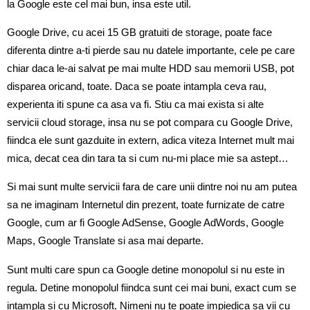
la Google este cel mai bun, insa este util.
Google Drive, cu acei 15 GB gratuiti de storage, poate face
diferenta dintre a-ti pierde sau nu datele importante, cele pe care
chiar daca le-ai salvat pe mai multe HDD sau memorii USB, pot
disparea oricand, toate. Daca se poate intampla ceva rau,
experienta iti spune ca asa va fi. Stiu ca mai exista si alte
servicii cloud storage, insa nu se pot compara cu Google Drive,
fiindca ele sunt gazduite in extern, adica viteza Internet mult mai
mica, decat cea din tara ta si cum nu-mi place mie sa astept…
Si mai sunt multe servicii fara de care unii dintre noi nu am putea
sa ne imaginam Internetul din prezent, toate furnizate de catre
Google, cum ar fi Google AdSense‎, Google AdWords, Google
Maps, Google Translate si asa mai departe.
Sunt multi care spun ca Google detine monopolul si nu este in
regula. Detine monopolul fiindca sunt cei mai buni, exact cum se
intampla si cu Microsoft. Nimeni nu te poate impiedica sa vii cu