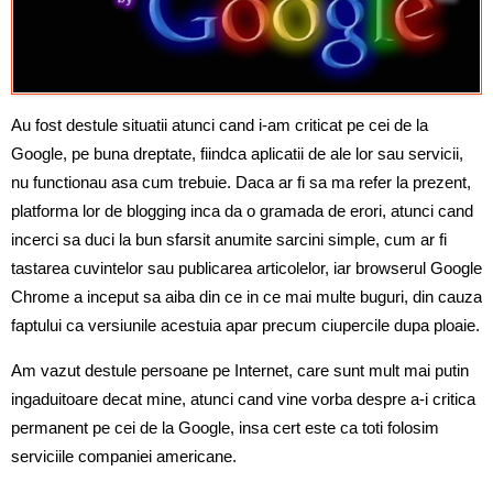
Au fost destule situatii atunci cand i-am criticat pe cei de la
Google, pe buna dreptate, fiindca aplicatii de ale lor sau servicii,
nu functionau asa cum trebuie. Daca ar fi sa ma refer la prezent,
platforma lor de blogging inca da o gramada de erori, atunci cand
incerci sa duci la bun sfarsit anumite sarcini simple, cum ar fi
tastarea cuvintelor sau publicarea articolelor, iar browserul Google
Chrome a inceput sa aiba din ce in ce mai multe buguri, din cauza
faptului ca versiunile acestuia apar precum ciupercile dupa ploaie.
Am vazut destule persoane pe Internet, care sunt mult mai putin
ingaduitoare decat mine, atunci cand vine vorba despre a-i critica
permanent pe cei de la Google, insa cert este ca toti folosim
serviciile companiei americane.