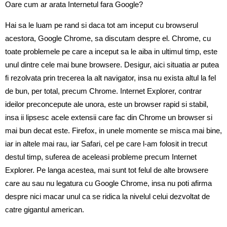
Oare cum ar arata Internetul fara Google?
Hai sa le luam pe rand si daca tot am inceput cu browserul
acestora, Google Chrome, sa discutam despre el. Chrome, cu
toate problemele pe care a inceput sa le aiba in ultimul timp, este
unul dintre cele mai bune browsere. Desigur, aici situatia ar putea
fi rezolvata prin trecerea la alt navigator, insa nu exista altul la fel
de bun, per total, precum Chrome. Internet Explorer, contrar
ideilor preconcepute ale unora, este un browser rapid si stabil,
insa ii lipsesc acele extensii care fac din Chrome un browser si
mai bun decat este. Firefox, in unele momente se misca mai bine,
iar in altele mai rau, iar Safari, cel pe care l-am folosit in trecut
destul timp, suferea de aceleasi probleme precum Internet
Explorer. Pe langa acestea, mai sunt tot felul de alte browsere
care au sau nu legatura cu Google Chrome, insa nu poti afirma
despre nici macar unul ca se ridica la nivelul celui dezvoltat de
catre gigantul american.