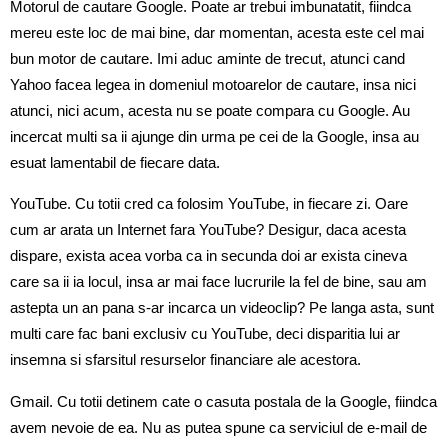
Motorul de cautare Google. Poate ar trebui imbunatatit, fiindca
mereu este loc de mai bine, dar momentan, acesta este cel mai
bun motor de cautare. Imi aduc aminte de trecut, atunci cand
Yahoo facea legea in domeniul motoarelor de cautare, insa nici
atunci, nici acum, acesta nu se poate compara cu Google. Au
incercat multi sa ii ajunge din urma pe cei de la Google, insa au
esuat lamentabil de fiecare data.
YouTube. Cu totii cred ca folosim YouTube, in fiecare zi. Oare
cum ar arata un Internet fara YouTube? Desigur, daca acesta
dispare, exista acea vorba ca in secunda doi ar exista cineva
care sa ii ia locul, insa ar mai face lucrurile la fel de bine, sau am
astepta un an pana s-ar incarca un videoclip? Pe langa asta, sunt
multi care fac bani exclusiv cu YouTube, deci disparitia lui ar
insemna si sfarsitul resurselor financiare ale acestora.
Gmail. Cu totii detinem cate o casuta postala de la Google, fiindca
avem nevoie de ea. Nu as putea spune ca serviciul de e-mail de